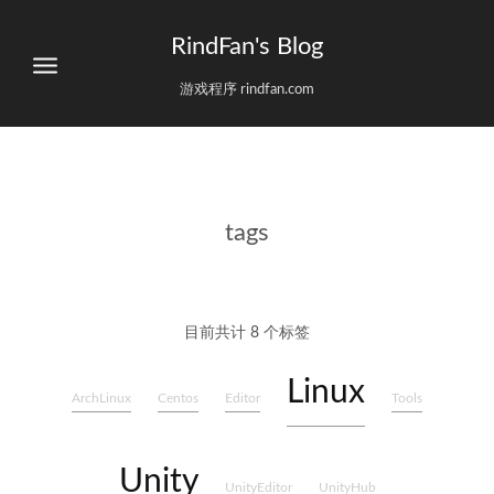
RindFan's Blog
游戏程序 rindfan.com
tags
目前共计 8 个标签
Linux
ArchLinux
Centos
Editor
Tools
Unity
UnityEditor
UnityHub