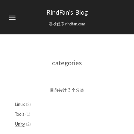
RindFan's Blog
游戏程序 rindfan.com
categories
目前共计 3 个分类
Linux
2
Tools
1
Unity
2